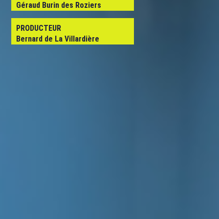
Géraud Burin des Roziers
PRODUCTEUR
Bernard de La Villardière